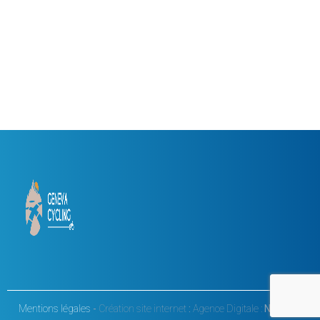
Mentions légales
-
Création site internet
:
Agence Digitale :
Netskiss